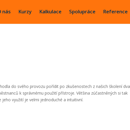
 nás
Kurzy
Kalkulace
Spolupráce
Reference
hodla do svého provozu pořídit po zkušenostech z našich školení dv
městnanců k správnému použití přístroje. Většina zúčastněných si tak
 jeho využití je velmi jednoduché a intuitivní.