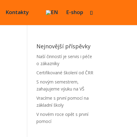
Kontakty
E-shop
Nejnovější příspěvky
Naší činností je servis i péče
o zákazníky
Certifikované školení od ČRR
S novým semestrem,
zahajujeme výuku na VŠ
a
Vracíme s první pomocí na
základní školy
V novém roce opět s první
pomocí