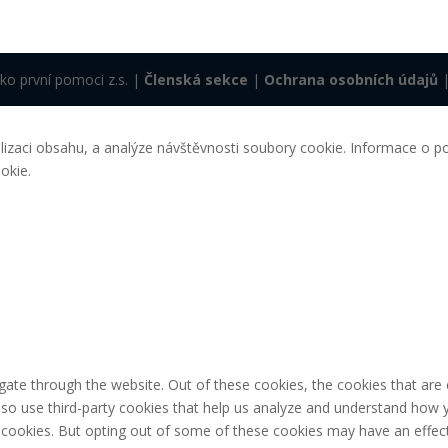
sko první pomoci z.s. |
Členská sekce
|
Ochrana osobních údajů
lizaci obsahu, a analýze návštěvnosti soubory cookie. Informace o po
okie.
gate through the website. Out of these cookies, the cookies that are
 also use third-party cookies that help us analyze and understand how 
e cookies. But opting out of some of these cookies may have an effec