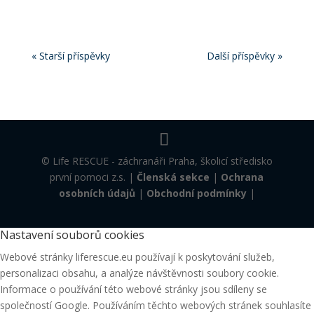
« Starší příspěvky
Další příspěvky »
© Life RESCUE - záchranáři Praha, školicí středisko
první pomoci z.s. |
Členská sekce
|
Ochrana
osobních údajů
|
Obchodní podmínky
|
Nastavení souborů cookies
Webové stránky liferescue.eu používají k poskytování služeb,
personalizaci obsahu, a analýze návštěvnosti soubory cookie.
Informace o používání této webové stránky jsou sdíleny se
společností Google. Používáním těchto webových stránek souhlasíte