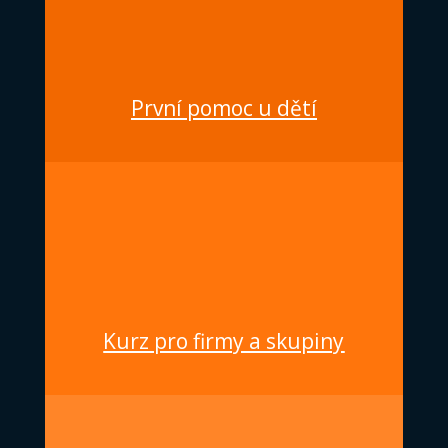

První pomoc u dětí

Kurz pro firmy a skupiny