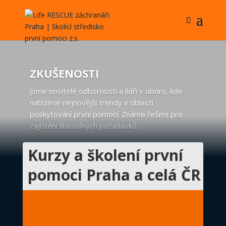
ZKUŠENOSTI
Jsme nositelé odbornosti a lídři v oboru, kde
nabízíme nejnovější trendy v oblasti
poskytování první pomoci. Známe řešení pro
zajištění libovolných požadavků.
Kurzy a školení první
pomoci Praha a celá ČR