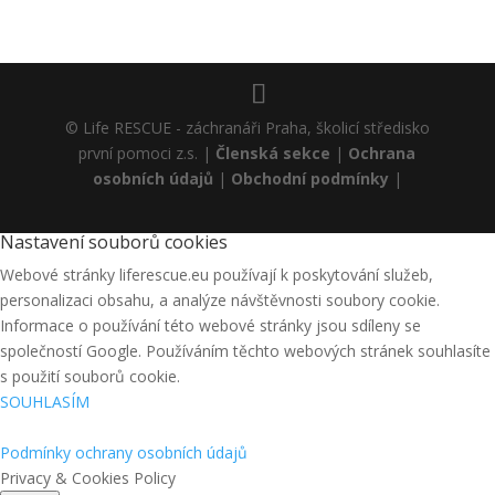
© Life RESCUE - záchranáři Praha, školicí středisko
první pomoci z.s. |
Členská sekce
|
Ochrana
osobních údajů
|
Obchodní podmínky
|
Nastavení souborů cookies
Webové stránky liferescue.eu používají k poskytování služeb,
personalizaci obsahu, a analýze návštěvnosti soubory cookie.
Informace o používání této webové stránky jsou sdíleny se
společností Google. Používáním těchto webových stránek souhlasíte
s použití souborů cookie.
SOUHLASÍM
Podmínky ochrany osobních údajů
Privacy & Cookies Policy