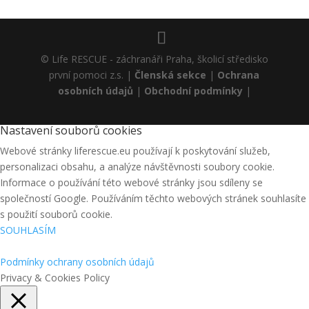
© Life RESCUE - záchranáři Praha, školicí středisko
první pomoci z.s. |
Členská sekce
|
Ochrana
osobních údajů
|
Obchodní podmínky
|
Nastavení souborů cookies
Webové stránky liferescue.eu používají k poskytování služeb,
personalizaci obsahu, a analýze návštěvnosti soubory cookie.
Informace o používání této webové stránky jsou sdíleny se
společností Google. Používáním těchto webových stránek souhlasíte
s použití souborů cookie.
SOUHLASÍM
Podmínky ochrany osobních údajů
Privacy & Cookies Policy