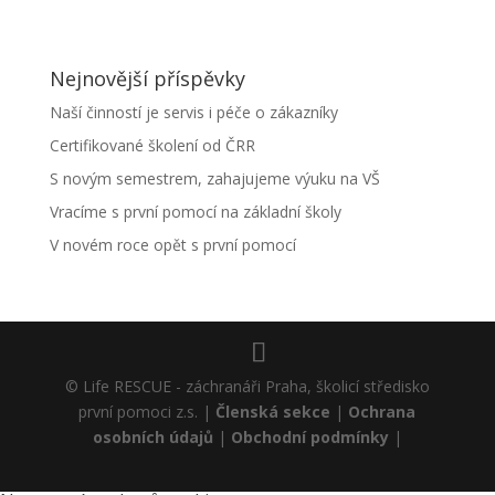
Nejnovější příspěvky
Naší činností je servis i péče o zákazníky
Certifikované školení od ČRR
S novým semestrem, zahajujeme výuku na VŠ
Vracíme s první pomocí na základní školy
V novém roce opět s první pomocí
© Life RESCUE - záchranáři Praha, školicí středisko
první pomoci z.s. |
Členská sekce
|
Ochrana
osobních údajů
|
Obchodní podmínky
|