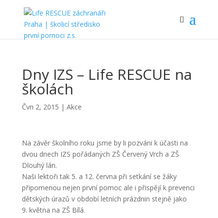
Dny IZS – Life RESCUE na
školách
Čvn 2, 2015
|
Akce
Na závěr školního roku jsme by li pozváni k účasti na
dvou dnech IZS pořádaných ZŠ Červený Vrch a ZŠ
Dlouhý lán.
Naši lektoři tak 5. a 12. června při setkání se žáky
připomenou nejen první pomoc ale i přispějí k prevenci
dětských úrazů v období letních prázdnin stejně jako
9. května na ZŠ Bílá.