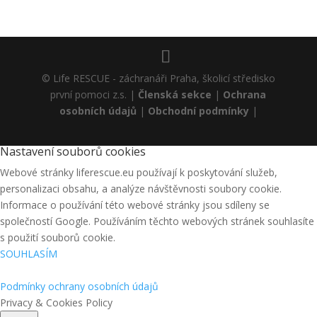
© Life RESCUE - záchranáři Praha, školicí středisko
první pomoci z.s. |
Členská sekce
|
Ochrana
osobních údajů
|
Obchodní podmínky
|
Nastavení souborů cookies
Webové stránky liferescue.eu používají k poskytování služeb,
personalizaci obsahu, a analýze návštěvnosti soubory cookie.
Informace o používání této webové stránky jsou sdíleny se
společností Google. Používáním těchto webových stránek souhlasíte
s použití souborů cookie.
SOUHLASÍM
Podmínky ochrany osobních údajů
Privacy & Cookies Policy