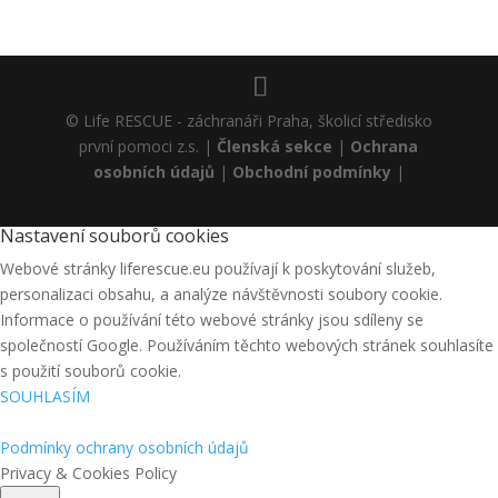
© Life RESCUE - záchranáři Praha, školicí středisko
první pomoci z.s. |
Členská sekce
|
Ochrana
osobních údajů
|
Obchodní podmínky
|
Nastavení souborů cookies
Webové stránky liferescue.eu používají k poskytování služeb,
personalizaci obsahu, a analýze návštěvnosti soubory cookie.
Informace o používání této webové stránky jsou sdíleny se
společností Google. Používáním těchto webových stránek souhlasíte
s použití souborů cookie.
SOUHLASÍM
Podmínky ochrany osobních údajů
Privacy & Cookies Policy