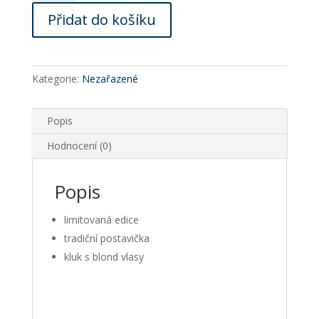
blond
Přidat do košíku
vlasy
a
rouškou
(kluk)
Kategorie:
Nezařazené
množství
Popis
Hodnocení (0)
Popis
limitovaná edice
tradiční postavička
kluk s blond vlasy