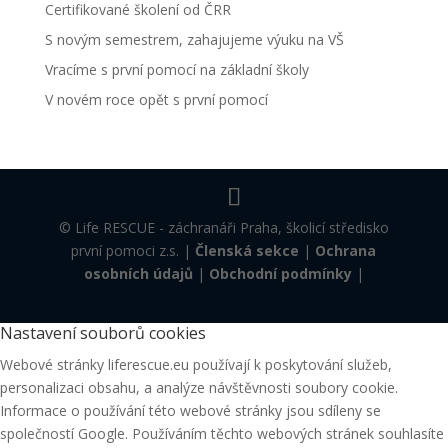
Certifikované školení od ČRR
S novým semestrem, zahajujeme výuku na VŠ
Vracíme s první pomocí na základní školy
V novém roce opět s první pomocí
© Life RESCUE - záchranáři Praha, školicí středisko
první pomoci z.s. |
Členská sekce
|
Ochrana
osobních údajů
|
Obchodní podmínky
|
Nastavení souborů cookies
Webové stránky liferescue.eu používají k poskytování služeb,
personalizaci obsahu, a analýze návštěvnosti soubory cookie.
Informace o používání této webové stránky jsou sdíleny se
společností Google. Používáním těchto webových stránek souhlasíte